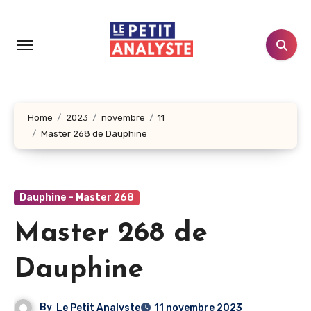
Aller
au
contenu
principal
Home
2023
novembre
11
Master 268 de Dauphine
Dauphine - Master 268
Master 268 de
Dauphine
By
Le Petit Analyste
11 novembre 2023