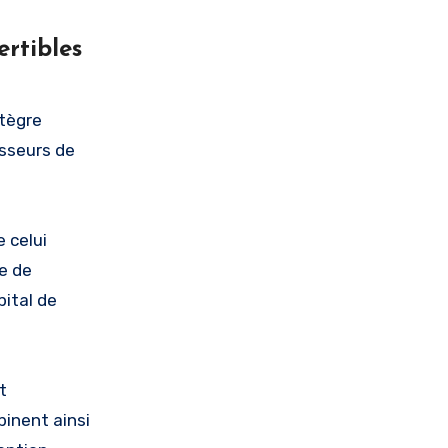
rtibles
ntègre
isseurs de
 celui
ue de
pital de
t
binent ainsi