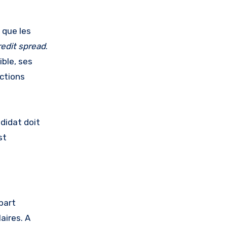
 que les
redit spread
.
ible, ses
actions
ndidat doit
st
part
aires. A