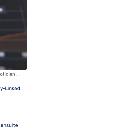
tidien ...
ty-Linked
i ensuite