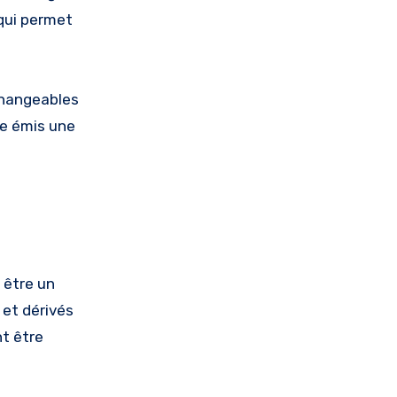
 qui permet
changeables
le émis une
 être un
 et dérivés
t être