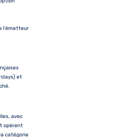
option
e l’émetteur
ançaises
clays) et
ché.
lles, avec
et opèrent
la catégorie