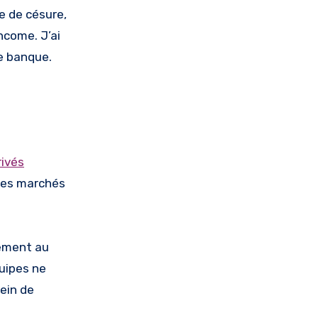
e de césure,
ncome. J’ai
e banque.
rivés
 les marchés
rement au
quipes ne
sein de