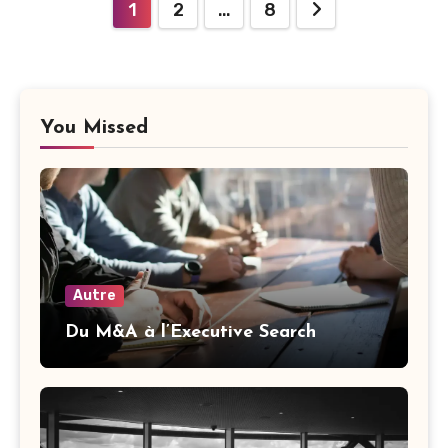
Pagination
1
2
…
8
des
publications
You Missed
Autre
Du M&A à l’Executive Search