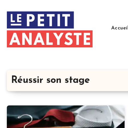
Aller
au
contenu
principal
Accuei
Réussir son stage