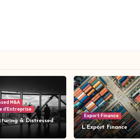
ssed M&A
e d'Entreprise
Export Finance
cturing & Distressed
L’Export Finance