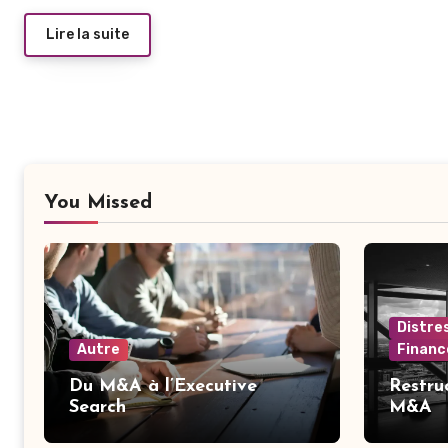
Lire la suite
You Missed
Distre
Autre
Financ
Du M&A à l’Executive
Restru
Search
M&A