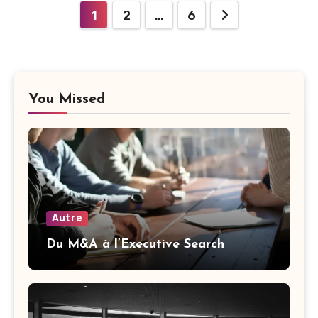
Pagination
1
2
…
6
des
publications
You Missed
Autre
Du M&A à l’Executive Search