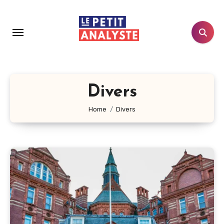
Aller
au
contenu
principal
Divers
Home
Divers