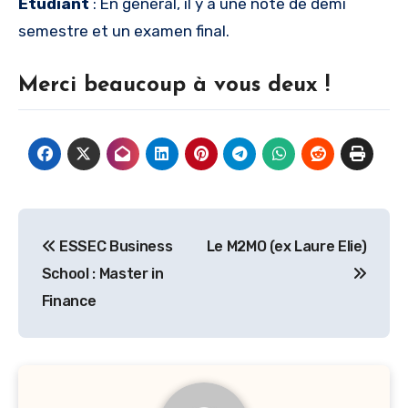
Etudiant
: En général, il y a une note de demi
semestre et un examen final.
Merci beaucoup à vous deux !
Navigation
ESSEC Business
Le M2MO (ex Laure Elie)
de
School : Master in
l’article
Finance