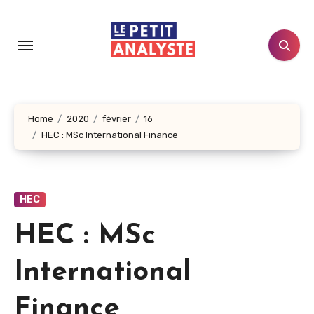
Aller
au
contenu
principal
Home
2020
février
16
HEC : MSc International Finance
HEC
HEC : MSc
International
Finance