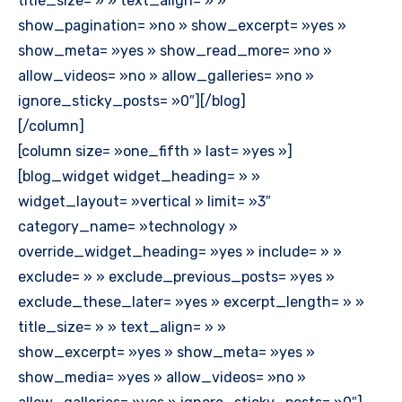
title_size= » » text_align= » »
show_pagination= »no » show_excerpt= »yes »
show_meta= »yes » show_read_more= »no »
allow_videos= »no » allow_galleries= »no »
ignore_sticky_posts= »0″][/blog]
[/column]
[column size= »one_fifth » last= »yes »]
[blog_widget widget_heading= » »
widget_layout= »vertical » limit= »3″
category_name= »technology »
override_widget_heading= »yes » include= » »
exclude= » » exclude_previous_posts= »yes »
exclude_these_later= »yes » excerpt_length= » »
title_size= » » text_align= » »
show_excerpt= »yes » show_meta= »yes »
show_media= »yes » allow_videos= »no »