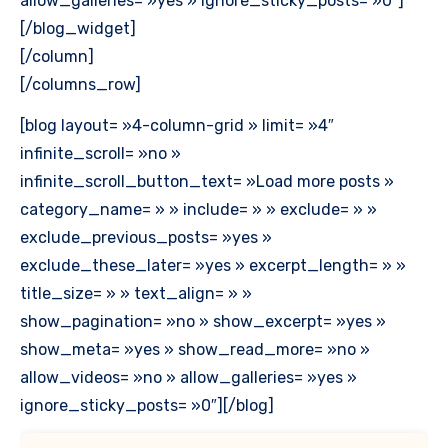
allow_galleries= »yes » ignore_sticky_posts= »0″]
[/blog_widget]
[/column]
[/columns_row]
[blog layout= »4-column-grid » limit= »4″
infinite_scroll= »no »
infinite_scroll_button_text= »Load more posts »
category_name= » » include= » » exclude= » »
exclude_previous_posts= »yes »
exclude_these_later= »yes » excerpt_length= » »
title_size= » » text_align= » »
show_pagination= »no » show_excerpt= »yes »
show_meta= »yes » show_read_more= »no »
allow_videos= »no » allow_galleries= »yes »
ignore_sticky_posts= »0″][/blog]