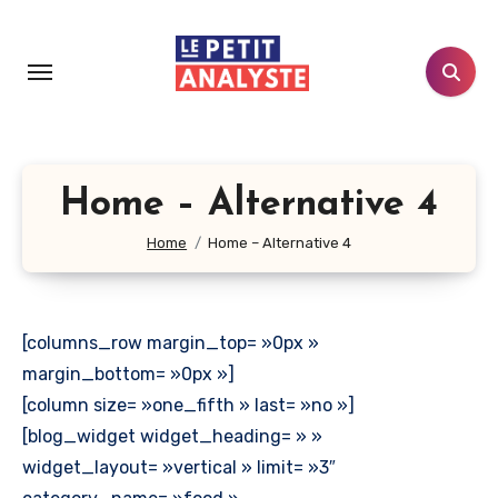
Aller
au
contenu
principal
Home – Alternative 4
Home
Home – Alternative 4
[columns_row margin_top= »0px »
margin_bottom= »0px »]
[column size= »one_fifth » last= »no »]
[blog_widget widget_heading= » »
widget_layout= »vertical » limit= »3″