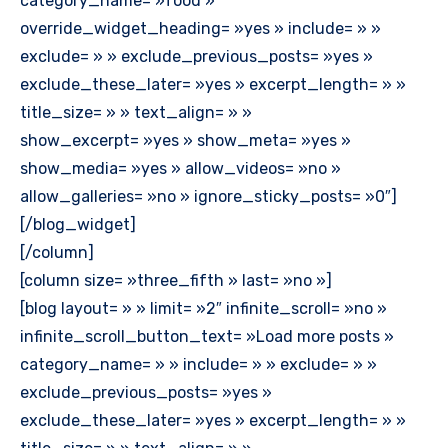
category_name= »food »
override_widget_heading= »yes » include= » »
exclude= » » exclude_previous_posts= »yes »
exclude_these_later= »yes » excerpt_length= » »
title_size= » » text_align= » »
show_excerpt= »yes » show_meta= »yes »
show_media= »yes » allow_videos= »no »
allow_galleries= »no » ignore_sticky_posts= »0″]
[/blog_widget]
[/column]
[column size= »three_fifth » last= »no »]
[blog layout= » » limit= »2″ infinite_scroll= »no »
infinite_scroll_button_text= »Load more posts »
category_name= » » include= » » exclude= » »
exclude_previous_posts= »yes »
exclude_these_later= »yes » excerpt_length= » »