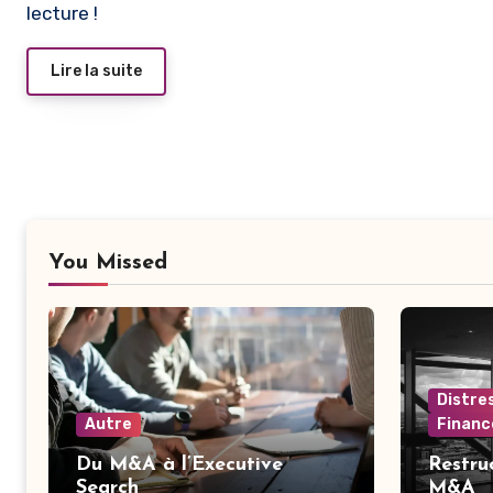
lecture !
Lire la suite
You Missed
Distre
Autre
Financ
Du M&A à l’Executive
Restru
Search
M&A