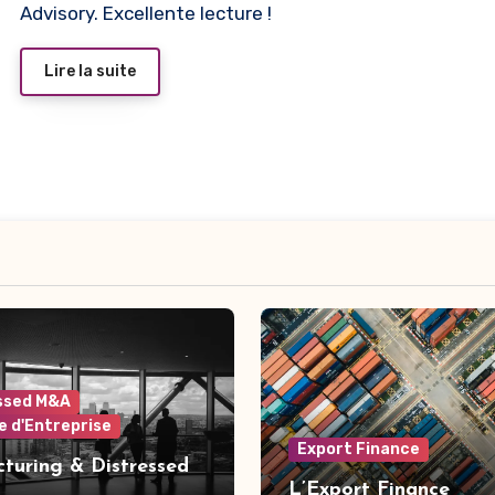
Advisory. Excellente lecture !
Lire la suite
ssed M&A
e d'Entreprise
Export Finance
cturing & Distressed
L’Export Finance