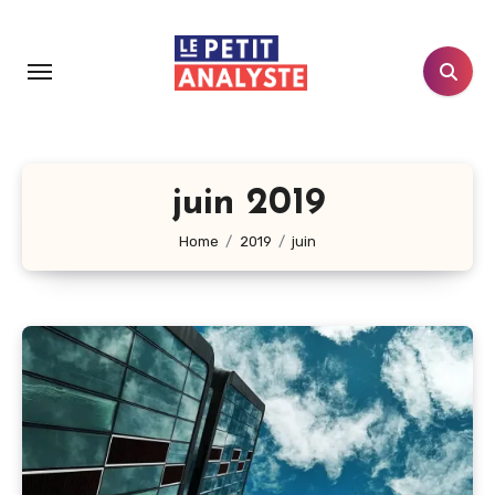
Aller
au
contenu
principal
juin 2019
Home
2019
juin