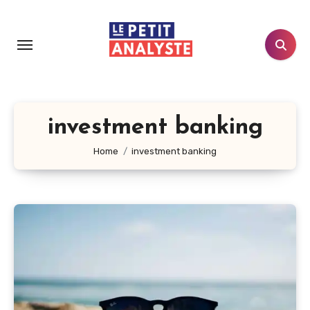
Aller
au
contenu
principal
investment banking
Home
investment banking