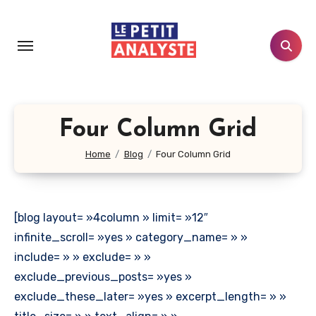
Aller
au
contenu
principal
Four Column Grid
Home
Blog
Four Column Grid
[blog layout= »4column » limit= »12″
infinite_scroll= »yes » category_name= » »
include= » » exclude= » »
exclude_previous_posts= »yes »
exclude_these_later= »yes » excerpt_length= » »