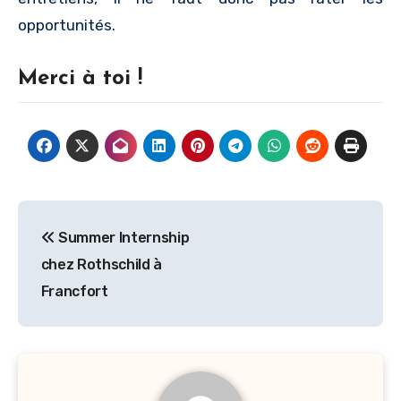
opportunités.
Merci à toi !
Navigation
Summer Internship
de
chez Rothschild à
l’article
Francfort