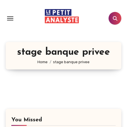
Aller
au
contenu
principal
stage banque privee
Home
stage banque privee
You Missed