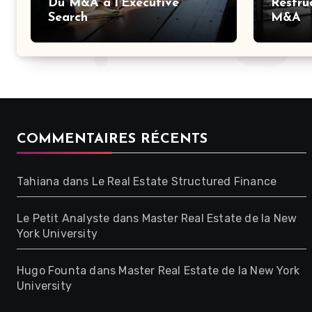
Du M&A à l’Executive
Restru
Search
M&A
COMMENTAIRES RÉCENTS
Tahiana
dans
Le Real Estate Structured Finance
Le Petit Analyste
dans
Master Real Estate de la New
York University
Hugo Founta
dans
Master Real Estate de la New York
University