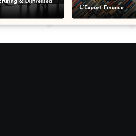
cturing & Distressed
L’Export Finance