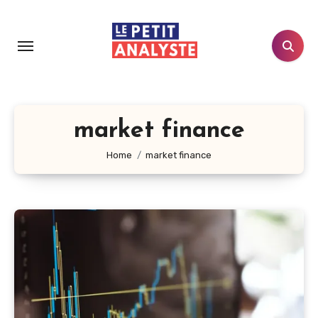
Aller
au
contenu
principal
market finance
Home
market finance