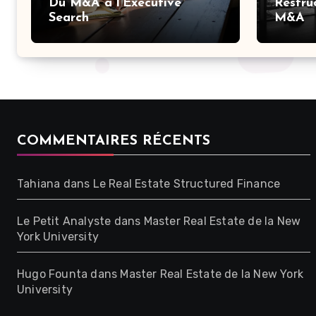
Du M&A à l’Executive
Restru
Search
M&A
COMMENTAIRES RÉCENTS
Tahiana
dans
Le Real Estate Structured Finance
Le Petit Analyste
dans
Master Real Estate de la New
York University
Hugo Founta
dans
Master Real Estate de la New York
University