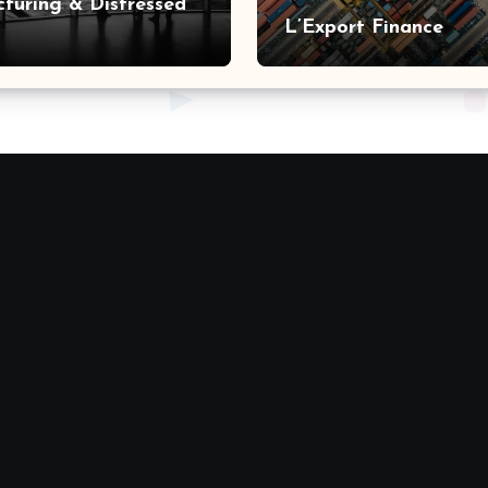
cturing & Distressed
L’Export Finance