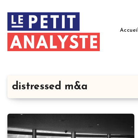
Aller
au
contenu
principal
Accuei
distressed m&a