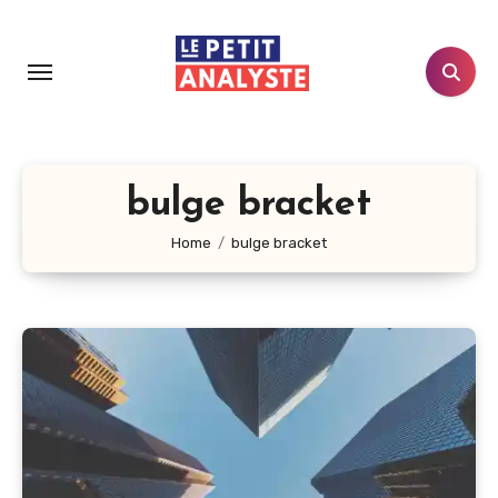
Aller
au
contenu
principal
bulge bracket
Home
bulge bracket